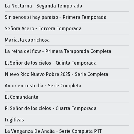
La Nocturna - Segunda Temporada
Sin senos si hay paraíso - Primera Temporada
Señora Acero - Tercera Temporada
María, la caprichosa
La reina del flow - Primera Temporada Completa
El Señor de los cielos - Quinta Temporada
Nuevo Rico Nuevo Pobre 2025 - Serie Completa
Amor en custodia - Serie Completa
El Comandante
El Señor de los cielos - Cuarta Temporada
Fugitivas
La Venganza De Analia - Serie Completa P1T