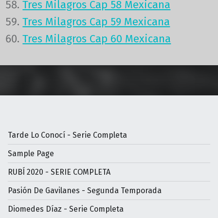
Tres Milagros Cap 58 Mexicana
Tres Milagros Cap 59 Mexicana
Tres Milagros Cap 60 Mexicana
Volver a la navegación principal
Tarde Lo Conocí - Serie Completa
Sample Page
RUBÍ 2020 - SERIE COMPLETA
Pasión De Gavilanes - Segunda Temporada
Diomedes Díaz - Serie Completa