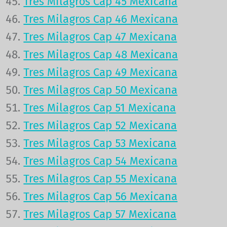
Tres Milagros Cap 45 Mexicana
Tres Milagros Cap 46 Mexicana
Tres Milagros Cap 47 Mexicana
Tres Milagros Cap 48 Mexicana
Tres Milagros Cap 49 Mexicana
Tres Milagros Cap 50 Mexicana
Tres Milagros Cap 51 Mexicana
Tres Milagros Cap 52 Mexicana
Tres Milagros Cap 53 Mexicana
Tres Milagros Cap 54 Mexicana
Tres Milagros Cap 55 Mexicana
Tres Milagros Cap 56 Mexicana
Tres Milagros Cap 57 Mexicana