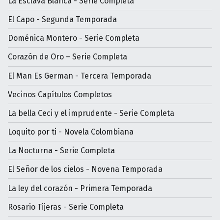
La Esclava Blanca - Serie Completa
El Capo - Segunda Temporada
Doménica Montero - Serie Completa
Corazón de Oro – Serie Completa
El Man Es German - Tercera Temporada
Vecinos Capítulos Completos
La bella Ceci y el imprudente - Serie Completa
Loquito por ti - Novela Colombiana
La Nocturna - Serie Completa
El Señor de los cielos - Novena Temporada
La ley del corazón - Primera Temporada
Rosario Tijeras - Serie Completa