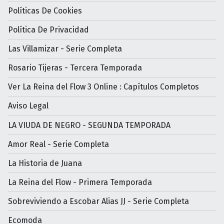
Políticas De Cookies
Política De Privacidad
Las Villamizar - Serie Completa
Rosario Tijeras - Tercera Temporada
Ver La Reina del Flow 3 Online : Capítulos Completos
Aviso Legal
LA VIUDA DE NEGRO - SEGUNDA TEMPORADA
Amor Real - Serie Completa
La Historia de Juana
La Reina del Flow - Primera Temporada
Sobreviviendo a Escobar Alias JJ - Serie Completa
Ecomoda