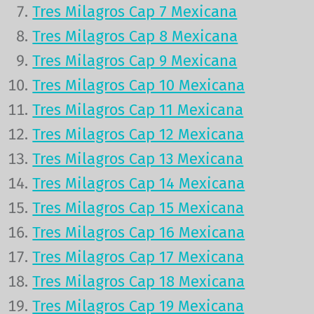
Tres Milagros Cap 7 Mexicana
Tres Milagros Cap 8 Mexicana
Tres Milagros Cap 9 Mexicana
Tres Milagros Cap 10 Mexicana
Tres Milagros Cap 11 Mexicana
Tres Milagros Cap 12 Mexicana
Tres Milagros Cap 13 Mexicana
Tres Milagros Cap 14 Mexicana
Tres Milagros Cap 15 Mexicana
Tres Milagros Cap 16 Mexicana
Tres Milagros Cap 17 Mexicana
Tres Milagros Cap 18 Mexicana
Tres Milagros Cap 19 Mexicana