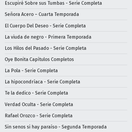
Escupiré Sobre sus Tumbas - Serie Completa
Señora Acero – Cuarta Temporada
El Cuerpo Del Deseo - Serie Completa
La viuda de negro - Primera Temporada
Los Hilos del Pasado - Serie Completa
Oye Bonita Capítulos Completos
La Pola - Serie Completa
La hipocondríaca - Serie Completa
Te la dedico - Serie Completa
Verdad Oculta - Serie Completa
Rafael Orozco - Serie Completa
Sin senos si hay paraíso - Segunda Temporada