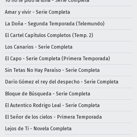
Yo no te pido la luna - Serie Completa
Amar y vivir - Serie Completa
La Doña - Segunda Temporada (Telemundo)
El Cartel Capítulos Completos (Temp. 2)
Los Canarios - Serie Completa
El Capo - Serie Completa (Primera Temporada)
Sin Tetas No Hay Paraíso - Serie Completa
Darìo Gómez el rey del despecho - Serie Completa
Bloque de Búsqueda - Serie Completa
El Autentico Rodrigo Leal - Serie Completa
El Señor de los cielos - Primera Temporada
Lejos de Ti - Novela Completa