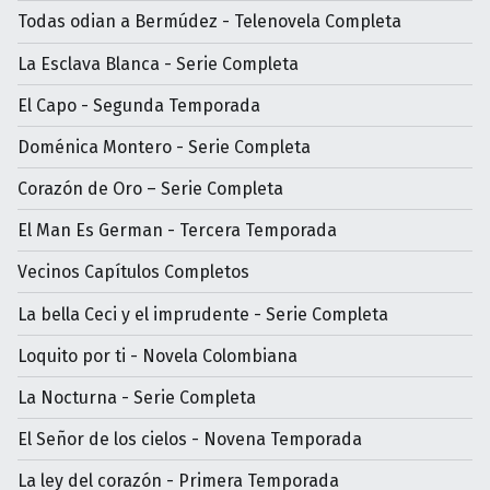
Todas odian a Bermúdez - Telenovela Completa
La Esclava Blanca - Serie Completa
El Capo - Segunda Temporada
Doménica Montero - Serie Completa
Corazón de Oro – Serie Completa
El Man Es German - Tercera Temporada
Vecinos Capítulos Completos
La bella Ceci y el imprudente - Serie Completa
Loquito por ti - Novela Colombiana
La Nocturna - Serie Completa
El Señor de los cielos - Novena Temporada
La ley del corazón - Primera Temporada