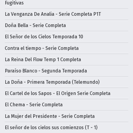
Fugitivas
La Venganza De Analia - Serie Completa P1T
Doña Bella - Serie Completa
El Señor de los Cielos Temporada 10
Contra el tiempo - Serie Completa
La Reina Del Flow Temp 1 Completa
Paraíso Blanco - Segunda Temporada
La Doña - Primera Temporada (Telemundo)
El Cartel de los Sapos - El Origen Serie Completa
El Chema - Serie Completa
La Mujer del Presidente - Serie Completa
El señor de los cielos sus comienzos (T - 1)