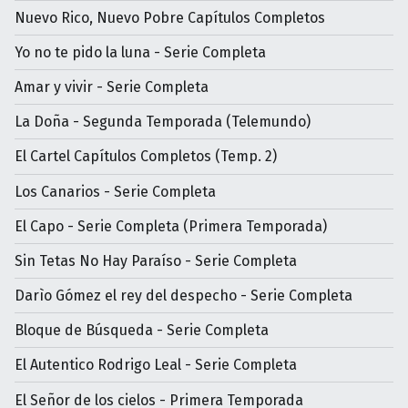
Nuevo Rico, Nuevo Pobre Capítulos Completos
Yo no te pido la luna - Serie Completa
Amar y vivir - Serie Completa
La Doña - Segunda Temporada (Telemundo)
El Cartel Capítulos Completos (Temp. 2)
Los Canarios - Serie Completa
El Capo - Serie Completa (Primera Temporada)
Sin Tetas No Hay Paraíso - Serie Completa
Darìo Gómez el rey del despecho - Serie Completa
Bloque de Búsqueda - Serie Completa
El Autentico Rodrigo Leal - Serie Completa
El Señor de los cielos - Primera Temporada