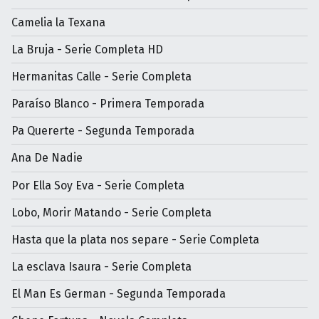
Camelia la Texana
La Bruja - Serie Completa HD
Hermanitas Calle - Serie Completa
Paraíso Blanco - Primera Temporada
Pa Quererte - Segunda Temporada
Ana De Nadie
Por Ella Soy Eva - Serie Completa
Lobo, Morir Matando - Serie Completa
Hasta que la plata nos separe - Serie Completa
La esclava Isaura - Serie Completa
El Man Es German - Segunda Temporada