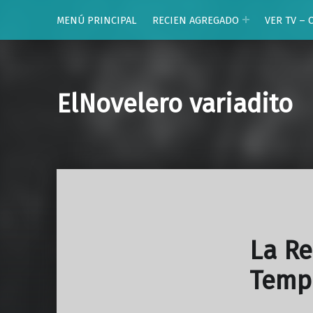
MENÚ PRINCIPAL
RECIEN AGREGADO
VER TV – 
ElNovelero variadito
La Re
Temp