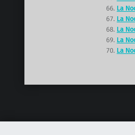
La No
La No
La No
La No
La No
Volver a la navegación principal