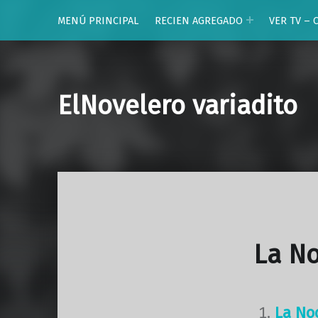
MENÚ PRINCIPAL
RECIEN AGREGADO
VER TV – 
ElNovelero variadito
La N
La No