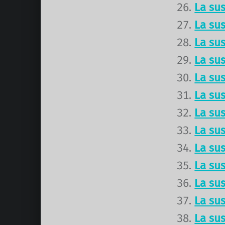
La su
La su
La su
La su
La su
La su
La su
La su
La su
La su
La su
La su
La su