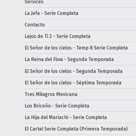
Services
La Jefa - Serie Completa
Contacto
Lejos de Ti 2 - Serie Completa
El Señor de los cielos - Temp 8 Serie Completa
La Reina del Flow - Segunda Temporada
El Señor de los cielos - Segunda Temporada
El Señor de los cielos - Séptima Temporada
Tres Milagros Mexicana
Los Briceño - Serie Completa
La Hija del Mariachi - Serie Completa
El Cartel Serie Completa (Primera Temporada)