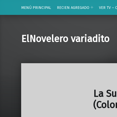
MENÚ PRINCIPAL
RECIEN AGREGADO
VER TV – 
ElNovelero variadito
La Su
(Colo