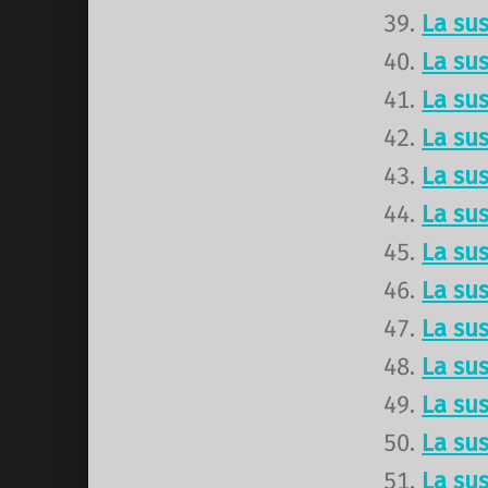
La su
La su
La su
La su
La su
La su
La su
La su
La su
La su
La su
La su
La su