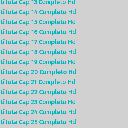
stituta Cap 13 Completo Hd
stituta Cap 14 Completo Hd
stituta Cap 15 Completo Hd
stituta Cap 16 Completo Hd
stituta Cap 17 Completo Hd
stituta Cap 18 Completo Hd
stituta Cap 19 Completo Hd
stituta Cap 20 Completo Hd
stituta Cap 21 Completo Hd
stituta Cap 22 Completo Hd
stituta Cap 23 Compl
e
to Hd
stituta Cap 24 Completo Hd
stituta Cap 25 Completo Hd