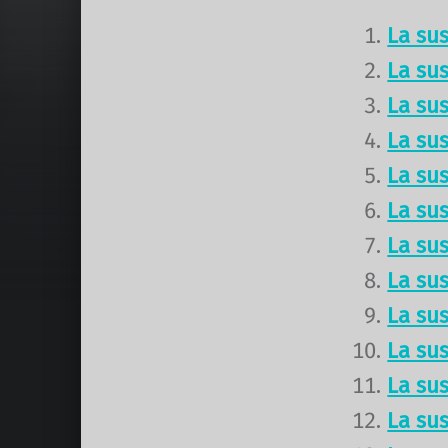
La su
La su
La su
La su
La su
La su
La su
La su
La su
La su
La su
La su