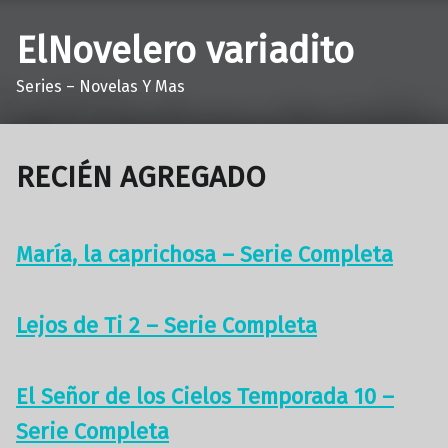
ElNovelero variadito
Series – Novelas Y Mas
RECIÉN AGREGADO
María, la caprichosa – Serie Completa
Lejos de Ti 2 – Serie Completa
El Señor de los Cielos Temporada 10 –
Serie Completa