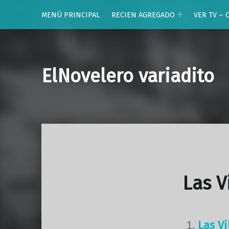
MENÚ PRINCIPAL
RECIEN AGREGADO
VER TV – 
ElNovelero variadito
Las V
Las V