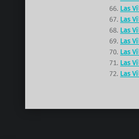
Las V
Las V
Las V
Las V
Las V
Las V
Las V
Volver a la navegación principal