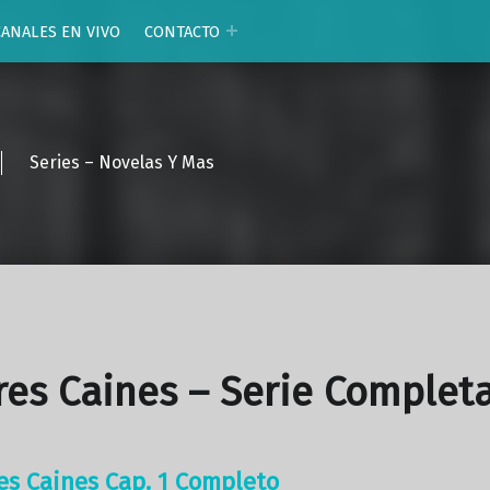
CANALES EN VIVO
CONTACTO
Series – Novelas Y Mas
res Caines – Serie Complet
res Caines Cap. 1 Completo