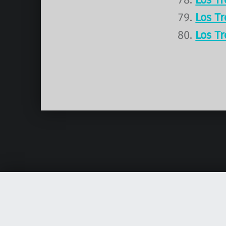
Los T
Los T
Volver a la navegación principal