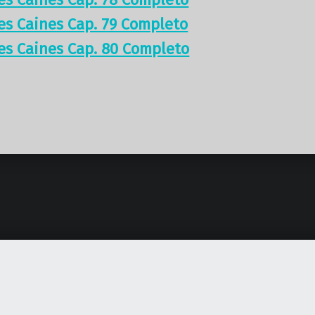
res Caines Cap. 79 Completo
res Caines Cap. 80 Completo