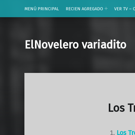
MENÚ PRINCIPAL
RECIEN AGREGADO
VER TV – 
ElNovelero variadito
Los T
Los T