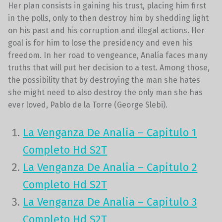
Her plan consists in gaining his trust, placing him first
in the polls, only to then destroy him by shedding light
on his past and his corruption and illegal actions. Her
goal is for him to lose the presidency and even his
freedom. In her road to vengeance, Analía faces many
truths that will put her decision to a test. Among those,
the possibility that by destroying the man she hates
she might need to also destroy the only man she has
ever loved, Pablo de la Torre (George Slebi).
La Venganza De Analia – Capitulo 1
Completo Hd S2T
La Venganza De Analia – Capitulo 2
Completo Hd S2T
La Venganza De Analia – Capitulo 3
Completo Hd S2T