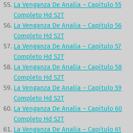
La Venganza De Analia – Capitulo 55
Completo Hd S2T
La Venganza De Analia – Capitulo 56
Completo Hd S2T
La Venganza De Analia – Capitulo 57
Completo Hd S2T
La Venganza De Analia – Capitulo 58
Completo Hd S2T
La Venganza De Analia – Capitulo 59
Completo Hd S2T
La Venganza De Analia – Capitulo 60
Completo Hd S2T
La Venganza De Analia – Capitulo 61