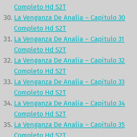
Completo Hd S2T
La Venganza De Analia – Capitulo 30
Completo Hd S2T
La Venganza De Analia – Capitulo 31
Completo Hd S2T
La Venganza De Analia – Capitulo 32
Completo Hd S2T
La Venganza De Analia – Capitulo 33
Completo Hd S2T
La Venganza De Analia – Capitulo 34
Completo Hd S2T
La Venganza De Analia – Capitulo 35
Completo Hd S2T