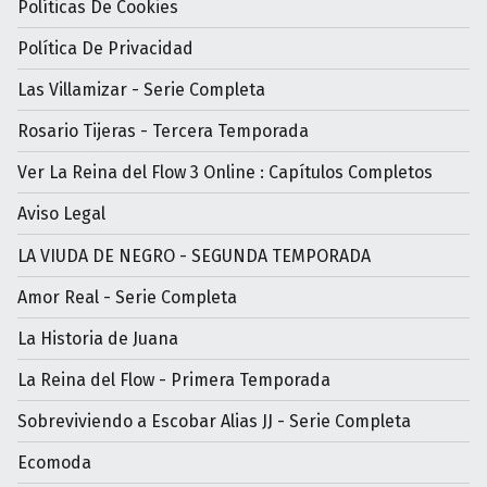
Políticas De Cookies
Política De Privacidad
Las Villamizar - Serie Completa
Rosario Tijeras - Tercera Temporada
Ver La Reina del Flow 3 Online : Capítulos Completos
Aviso Legal
LA VIUDA DE NEGRO - SEGUNDA TEMPORADA
Amor Real - Serie Completa
La Historia de Juana
La Reina del Flow - Primera Temporada
Sobreviviendo a Escobar Alias JJ - Serie Completa
Ecomoda