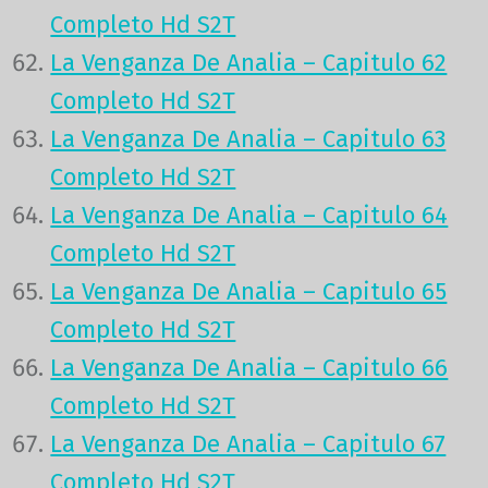
Completo Hd S2T
La Venganza De Analia – Capitulo 62
Completo Hd S2T
La Venganza De Analia – Capitulo 63
Completo Hd S2T
La Venganza De Analia – Capitulo 64
Completo Hd S2T
La Venganza De Analia – Capitulo 65
Completo Hd S2T
La Venganza De Analia – Capitulo 66
Completo Hd S2T
La Venganza De Analia – Capitulo 67
Completo Hd S2T