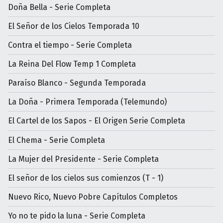
Doña Bella - Serie Completa
El Señor de los Cielos Temporada 10
Contra el tiempo - Serie Completa
La Reina Del Flow Temp 1 Completa
Paraíso Blanco - Segunda Temporada
La Doña - Primera Temporada (Telemundo)
El Cartel de los Sapos - El Origen Serie Completa
El Chema - Serie Completa
La Mujer del Presidente - Serie Completa
El señor de los cielos sus comienzos (T - 1)
Nuevo Rico, Nuevo Pobre Capítulos Completos
Yo no te pido la luna - Serie Completa