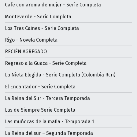
Cafe con aroma de mujer - Serìe Completa
Monteverde - Serie Completa
Los Tres Caines - Serie Completa
Rigo - Novela Completa
RECIÉN AGREGADO
Regreso a la Guaca - Serie Completa
La Nieta Elegida - Serie Completa (Colombia Rcn)
El Encantador - Serie Completa
La Reina del Sur - Tercera Temporada
Las de Siempre Serie Completa
Las muñecas de la mafia - Temporada 1
La Reina del sur – Segunda Temporada