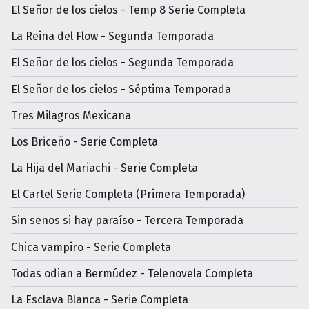
El Señor de los cielos - Temp 8 Serie Completa
La Reina del Flow - Segunda Temporada
El Señor de los cielos - Segunda Temporada
El Señor de los cielos - Séptima Temporada
Tres Milagros Mexicana
Los Briceño - Serie Completa
La Hija del Mariachi - Serie Completa
El Cartel Serie Completa (Primera Temporada)
Sin senos si hay paraíso - Tercera Temporada
Chica vampiro - Serie Completa
Todas odian a Bermúdez - Telenovela Completa
La Esclava Blanca - Serie Completa