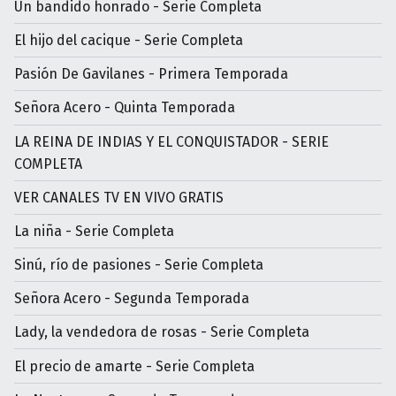
Un bandido honrado - Serie Completa
El hijo del cacique - Serie Completa
Pasión De Gavilanes - Primera Temporada
Señora Acero - Quinta Temporada
LA REINA DE INDIAS Y EL CONQUISTADOR - SERIE
COMPLETA
VER CANALES TV EN VIVO GRATIS
La niña - Serie Completa
Sinú, río de pasiones - Serie Completa
Señora Acero - Segunda Temporada
Lady, la vendedora de rosas - Serie Completa
El precio de amarte - Serie Completa