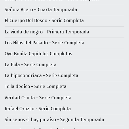
Señora Acero – Cuarta Temporada
El Cuerpo Del Deseo - Serie Completa
La viuda de negro - Primera Temporada
Los Hilos del Pasado - Serie Completa
Oye Bonita Capítulos Completos
La Pola - Serie Completa
La hipocondríaca - Serie Completa
Te la dedico - Serie Completa
Verdad Oculta - Serie Completa
Rafael Orozco - Serie Completa
Sin senos si hay paraíso - Segunda Temporada