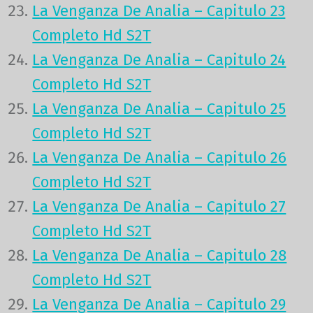
La Venganza De Analia – Capitulo 23
Completo Hd S2T
La Venganza De Analia – Capitulo 24
Completo Hd S2T
La Venganza De Analia – Capitulo 25
Completo Hd S2T
La Venganza De Analia – Capitulo 26
Completo Hd S2T
La Venganza De Analia – Capitulo 27
Completo Hd S2T
L
a Venganza De Analia – Capitulo 28
Completo Hd S2T
La Venganza De Analia – Capitulo 29