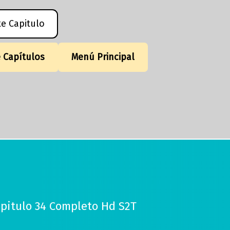
te Capitulo
e Capítulos
Menú Principal
apitulo 34 Completo Hd S2T