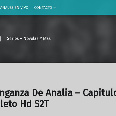
CANALES EN VIVO
CONTACTO
Series – Novelas Y Mas
nganza De Analia – Capitul
leto Hd S2T