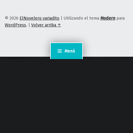
© 2026
ElNovelero variadito
|
Utilizando el tema
Modern
para
WordPress
.
|
Volver arriba ↑
Menú