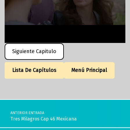
Siguiente Capitulo
Lista De Capítulos
Menú Principal
Volver a la navegación principal
Navegación de entradas
ANTERIOR ENTRADA
Tres Milagros Cap 46 Mexicana