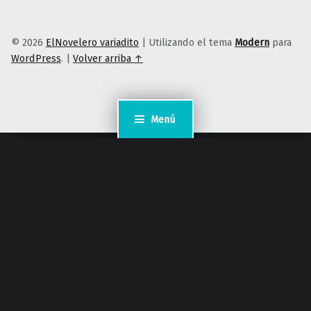
© 2026
ElNovelero variadito
|
Utilizando el tema
Modern
para
WordPress
.
|
Volver arriba ↑
Menú