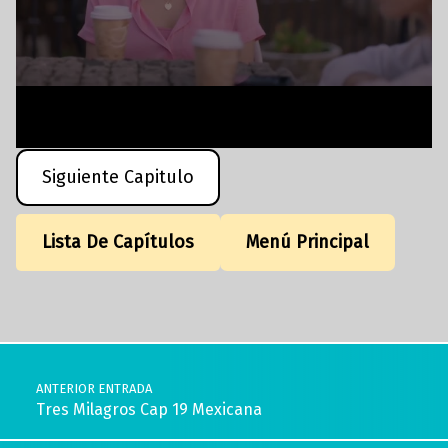
Siguiente Capitulo
Lista De Capítulos
Menú Principal
Volver a la navegación principal
Navegación de entradas
ANTERIOR ENTRADA
Tres Milagros Cap 19 Mexicana