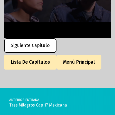
Siguiente Capitulo
Lista De Capítulos
Menú Principal
Volver a la navegación principal
Navegación de entradas
ANTERIOR ENTRADA
Tres Milagros Cap 17 Mexicana