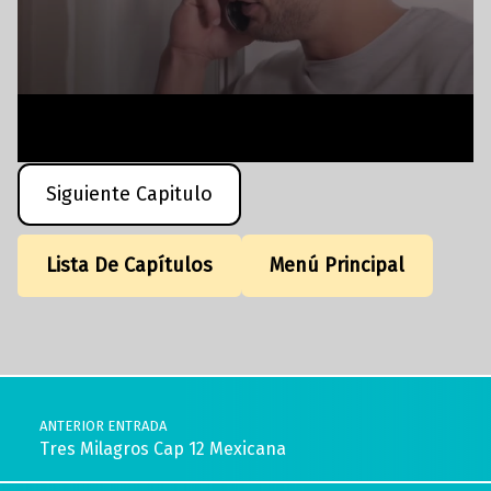
Siguiente Capitulo
Lista De Capítulos
Menú Principal
Volver a la navegación principal
Navegación de entradas
ANTERIOR ENTRADA
Tres Milagros Cap 12 Mexicana