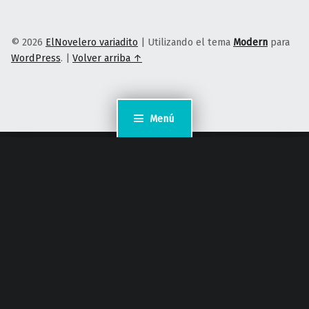
© 2026
ElNovelero variadito
|
Utilizando el tema
Modern
para
WordPress
.
|
Volver arriba ↑
Menú