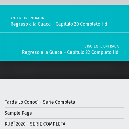
Navegación de entradas
ANTERIOR ENTRADA
Regreso a la Guaca – Capitulo 20 Completo Hd
SIGUIENTE ENTRADA
Regreso a la Guaca – Capitulo 22 Completo Hd
Tarde Lo Conocí - Serie Completa
Sample Page
RUBÍ 2020 - SERIE COMPLETA