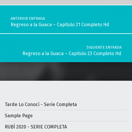
Navegación de entradas
ANTERIOR ENTRADA
Regreso a la Guaca – Capitulo 21 Completo Hd
SIGUIENTE ENTRADA
Regreso a la Guaca – Capitulo 23 Completo Hd
Tarde Lo Conocí - Serie Completa
Sample Page
RUBÍ 2020 - SERIE COMPLETA