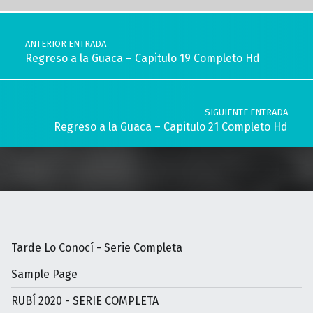
Navegación de entradas
ANTERIOR ENTRADA
Regreso a la Guaca – Capitulo 19 Completo Hd
SIGUIENTE ENTRADA
Regreso a la Guaca – Capitulo 21 Completo Hd
Tarde Lo Conocí - Serie Completa
Sample Page
RUBÍ 2020 - SERIE COMPLETA