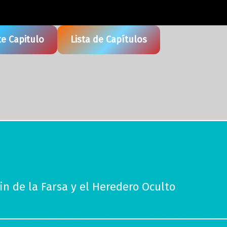
te Capitulo
Lista de Capítulos
Fin de la Farsa y el Heredero Oculto