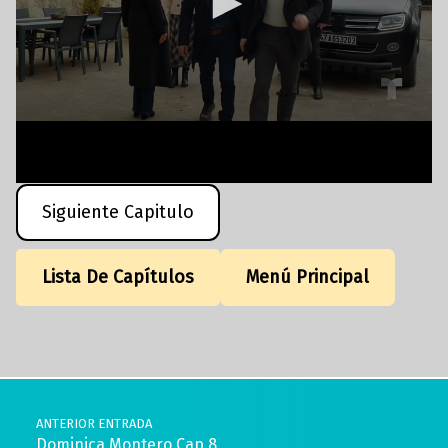
Siguiente Capitulo
Lista De Capítulos
Menú Principal
Volver a la navegación principal
Navegación de entradas
ANTERIOR ENTRADA
Dominica Montero Cap 8