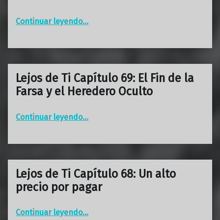
“Lejos de Ti Capítulo 70: La Celebración Prematura”
Continuar leyendo
…
Lejos de Ti Capítulo 69: El Fin de la
Farsa y el Heredero Oculto
Continuar leyendo
“Lejos de Ti Capítulo 69: El Fin de la Farsa y el Heredero Oculto”
…
Lejos de Ti Capítulo 68: Un alto
precio por pagar
“Lejos de Ti Capítulo 68: Un alto precio por pagar”
Continuar leyendo
…