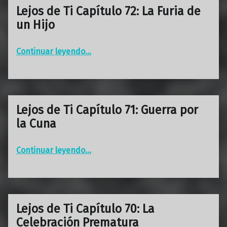
Lejos de Ti Capítulo 72: La Furia de
un Hijo
“Lejos de Ti Capítulo 72: La Furia de un Hijo”
Continuar leyendo
…
Lejos de Ti Capítulo 71: Guerra por
la Cuna
“Lejos de Ti Capítulo 71: Guerra por la Cuna”
Continuar leyendo
…
Lejos de Ti Capítulo 70: La
Celebración Prematura