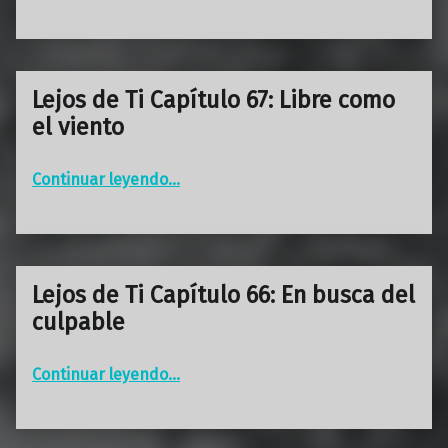
Lejos de Ti Capítulo 67: Libre como
el viento
“Lejos de Ti Capítulo 67: Libre como el viento”
Continuar leyendo
…
Lejos de Ti Capítulo 66: En busca del
culpable
“Lejos de Ti Capítulo 66: En busca del culpable”
Continuar leyendo
…