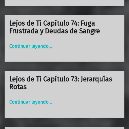
Lejos de Ti Capítulo 74: Fuga
Frustrada y Deudas de Sangre
“Lejos de Ti Capítulo 74: Fuga Frustrada y Deudas de Sangre”
Continuar leyendo
…
Lejos de Ti Capítulo 73: Jerarquías
Rotas
“Lejos de Ti Capítulo 73: Jerarquías Rotas”
Continuar leyendo
…