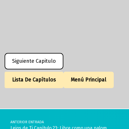
Siguiente Capitulo
Lista De Capítulos
Menú Principal
Volver a la navegación principal
Navegación de entradas
ANTERIOR ENTRADA
Lejos de Ti Capítulo 23: Libre como una palom