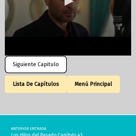
Siguiente Capitulo
Lista De Capítulos
Menú Principal
Volver a la navegación principal
Navegación de entradas
ANTERIOR ENTRADA
Los Hilos del Pasado Capítulo 43