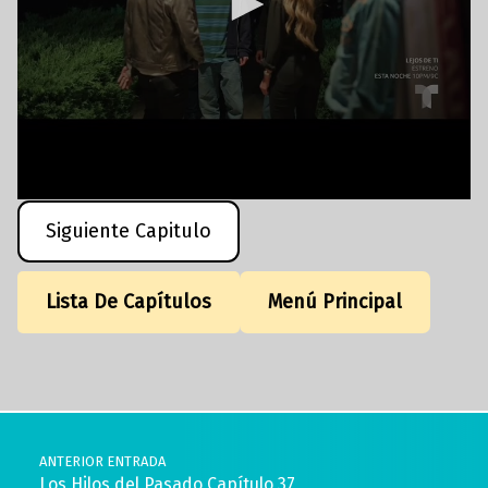
Siguiente Capitulo
Lista De Capítulos
Menú Principal
Volver a la navegación principal
Navegación de entradas
ANTERIOR ENTRADA
Los Hilos del Pasado Capítulo 37