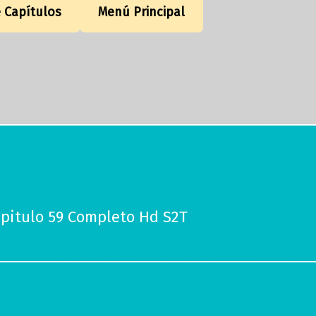
e Capítulos
Menú Principal
apitulo 59 Completo Hd S2T