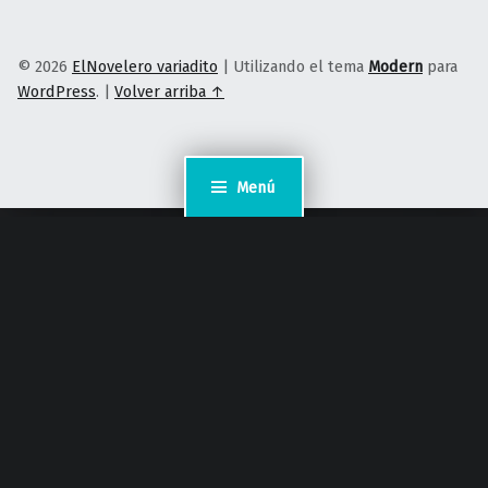
© 2026
ElNovelero variadito
|
Utilizando el tema
Modern
para
WordPress
.
|
Volver arriba ↑
Menú