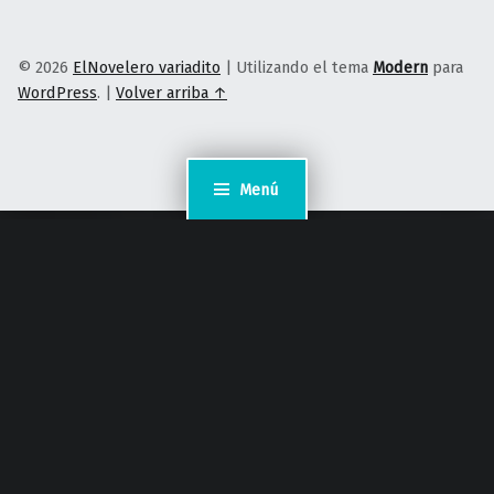
© 2026
ElNovelero variadito
|
Utilizando el tema
Modern
para
WordPress
.
|
Volver arriba ↑
Menú