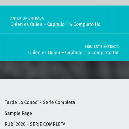
Navegación de entradas
ANTERIOR ENTRADA
Quien es Quien – Capitulo 114 Completo Hd
SIGUIENTE ENTRADA
Quien es Quien – Capitulo 116 Completo Hd
Tarde Lo Conocí - Serie Completa
Sample Page
RUBÍ 2020 - SERIE COMPLETA