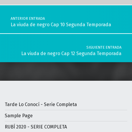
Navegación de entradas
ANTERIOR ENTRADA
La viuda de negro Cap 10 Segunda Temporada
SIGUIENTE ENTRADA
La viuda de negro Cap 12 Segunda Temporada
Tarde Lo Conocí - Serie Completa
Sample Page
RUBÍ 2020 - SERIE COMPLETA