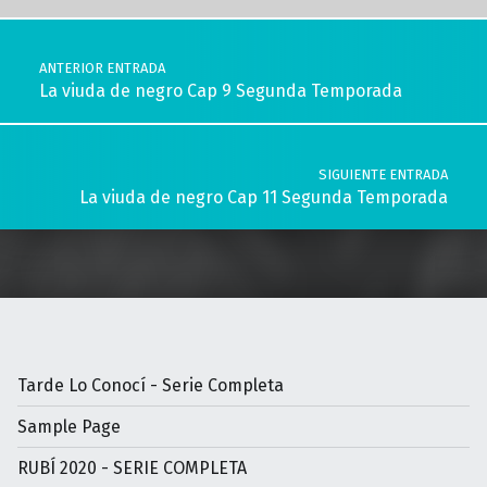
Navegación de entradas
ANTERIOR ENTRADA
La viuda de negro Cap 9 Segunda Temporada
SIGUIENTE ENTRADA
La viuda de negro Cap 11 Segunda Temporada
Tarde Lo Conocí - Serie Completa
Sample Page
RUBÍ 2020 - SERIE COMPLETA