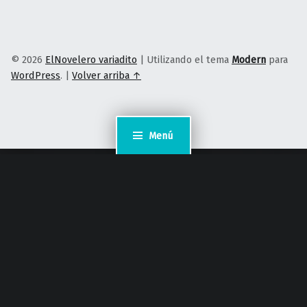
© 2026
ElNovelero variadito
|
Utilizando el tema
Modern
para
WordPress
.
|
Volver arriba ↑
Menú