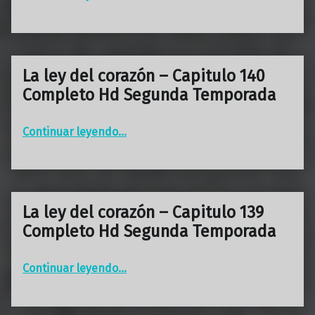
La ley del corazón – Capitulo 140
Completo Hd Segunda Temporada
“La ley del corazón – Capitulo 140 Completo Hd Segunda Temporada”
Continuar leyendo
…
La ley del corazón – Capitulo 139
Completo Hd Segunda Temporada
“La ley del corazón – Capitulo 139 Completo Hd Segunda Temporada”
Continuar leyendo
…