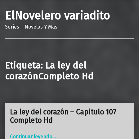
ElNovelero variadito
Series – Novelas Y Mas
Etiqueta:
La ley del
corazónCompleto Hd
La ley del corazón – Capitulo 107
Completo Hd
“La ley del corazón – Capitulo 107 Completo Hd”
Continuar leyendo
…