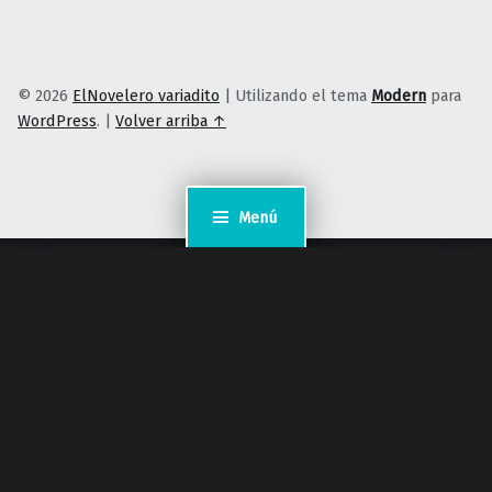
© 2026
ElNovelero variadito
|
Utilizando el tema
Modern
para
WordPress
.
|
Volver arriba ↑
Menú