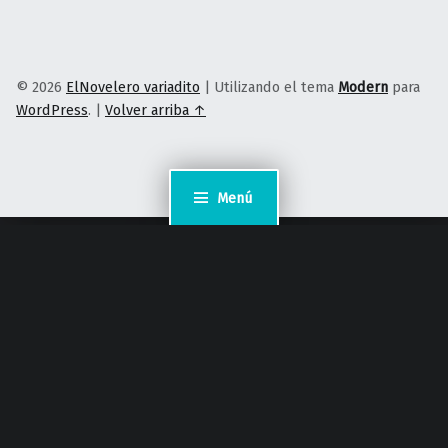
© 2026
ElNovelero variadito
|
Utilizando el tema
Modern
para
WordPress
.
|
Volver arriba ↑
Menú