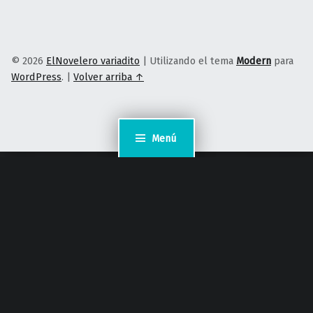
© 2026
ElNovelero variadito
|
Utilizando el tema
Modern
para
WordPress
.
|
Volver arriba ↑
Menú