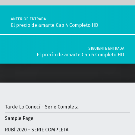
Navegación de entradas
ANTERIOR ENTRADA
El precio de amarte Cap 4 Completo HD
SIGUIENTE ENTRADA
El precio de amarte Cap 6 Completo HD
Tarde Lo Conocí - Serie Completa
Sample Page
RUBÍ 2020 - SERIE COMPLETA