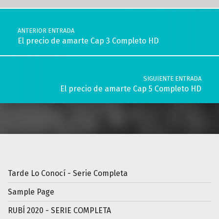
Navegación de entradas
ANTERIOR ENTRADA
El precio de amarte Cap 3 Completo HD
SIGUIENTE ENTRADA
El precio de amarte Cap 5 Completo HD
Tarde Lo Conocí - Serie Completa
Sample Page
RUBÍ 2020 - SERIE COMPLETA