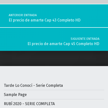
Navegación de entradas
ANTERIOR ENTRADA
El precio de amarte Cap 43 Completo HD
SIGUIENTE ENTRADA
El precio de amarte Cap 45 Completo HD
Tarde Lo Conocí - Serie Completa
Sample Page
RUBÍ 2020 - SERIE COMPLETA