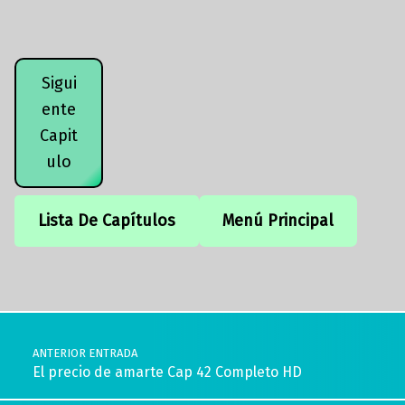
Sigui
ente
Capit
ulo
Lista De Capítulos
Menú Principal
Volver a la navegación principal
Navegación de entradas
ANTERIOR ENTRADA
El precio de amarte Cap 42 Completo HD