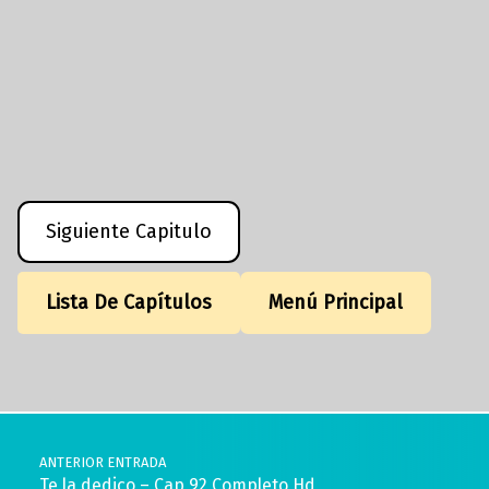
Siguiente Capitulo
Lista De Capítulos
Menú Principal
Volver a la navegación principal
Navegación de entradas
ANTERIOR ENTRADA
Te la dedico – Cap 92 Completo Hd