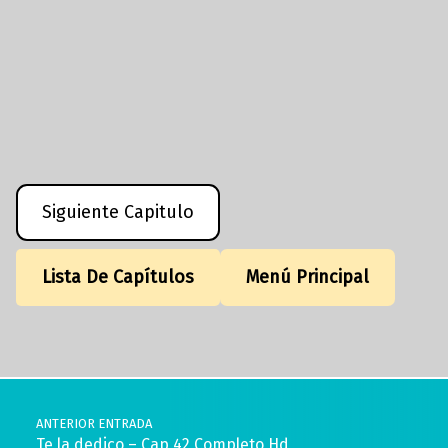
Siguiente Capitulo
Lista De Capítulos
Menú Principal
Volver a la navegación principal
Navegación de entradas
ANTERIOR ENTRADA
Te la dedico – Cap 42 Completo Hd