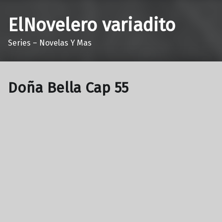
ElNovelero variadito
Series – Novelas Y Mas
Doña Bella Cap 55