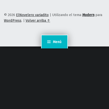
© 2026
ElNovelero variadito
|
Utilizando el tema
Modern
para
WordPress
.
|
Volver arriba ↑
Menú