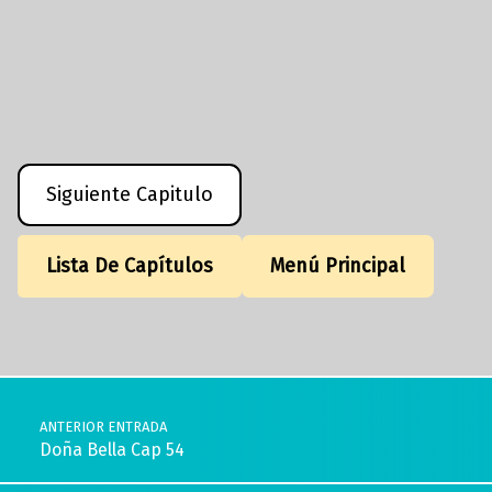
Siguiente Capitulo
Lista De Capítulos
Menú Principal
Volver a la navegación principal
Navegación de entradas
ANTERIOR ENTRADA
Doña Bella Cap 54