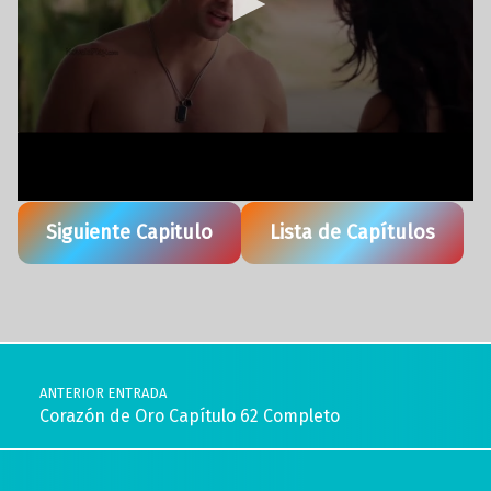
Siguiente Capitulo
Lista de Capítulos
Volver a la navegación principal
Navegación de entradas
ANTERIOR ENTRADA
Corazón de Oro Capítulo 62 Completo