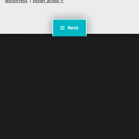
WordPress
.
|
Volver arriba ↑
Menú