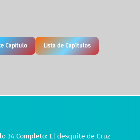
te Capitulo
Lista de Capítulos
o 34 Completo: El desquite de Cruz