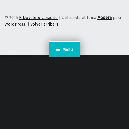
© 2026
ElNovelero variadito
|
Utilizando el tema
Modern
para
WordPress
.
|
Volver arriba ↑
Menú