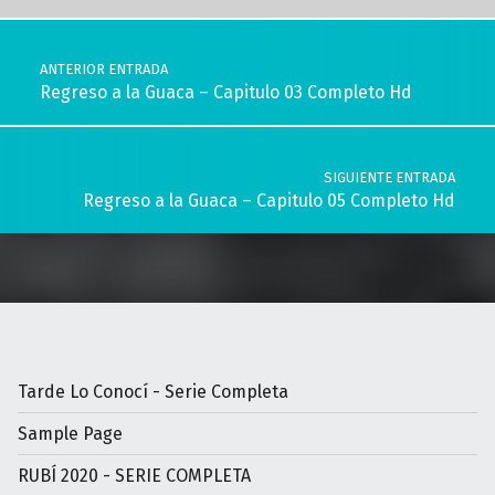
Navegación de entradas
ANTERIOR ENTRADA
Regreso a la Guaca – Capitulo 03 Completo Hd
SIGUIENTE ENTRADA
Regreso a la Guaca – Capitulo 05 Completo Hd
Tarde Lo Conocí - Serie Completa
Sample Page
RUBÍ 2020 - SERIE COMPLETA