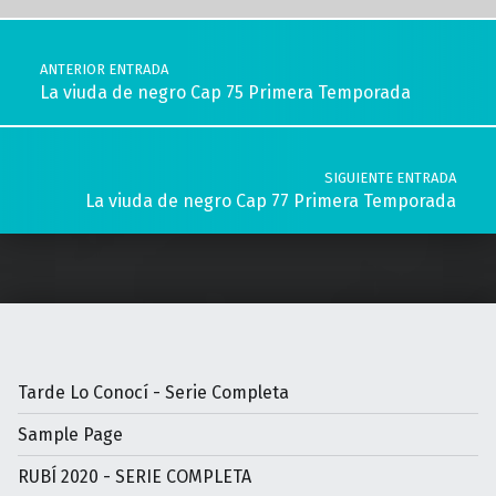
Navegación de entradas
ANTERIOR ENTRADA
La viuda de negro Cap 75 Primera Temporada
SIGUIENTE ENTRADA
La viuda de negro Cap 77 Primera Temporada
Tarde Lo Conocí - Serie Completa
Sample Page
RUBÍ 2020 - SERIE COMPLETA