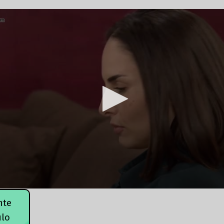
nte
ulo