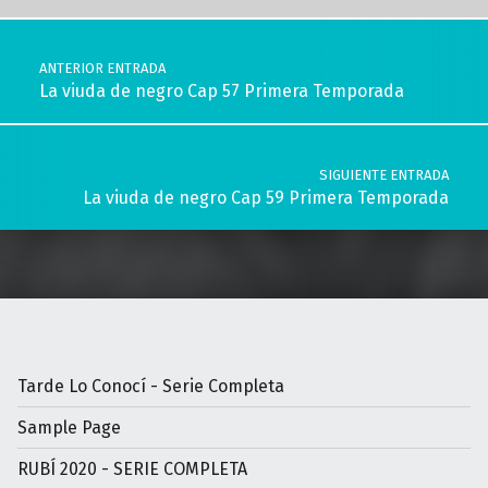
Navegación de entradas
ANTERIOR ENTRADA
La viuda de negro Cap 57 Primera Temporada
SIGUIENTE ENTRADA
La viuda de negro Cap 59 Primera Temporada
Tarde Lo Conocí - Serie Completa
Sample Page
RUBÍ 2020 - SERIE COMPLETA