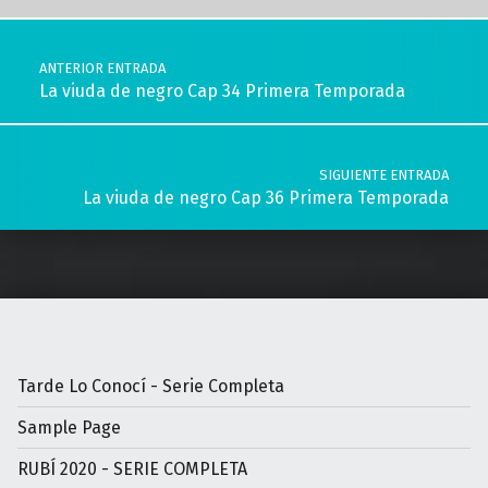
Navegación de entradas
ANTERIOR ENTRADA
La viuda de negro Cap 34 Primera Temporada
SIGUIENTE ENTRADA
La viuda de negro Cap 36 Primera Temporada
Tarde Lo Conocí - Serie Completa
Sample Page
RUBÍ 2020 - SERIE COMPLETA